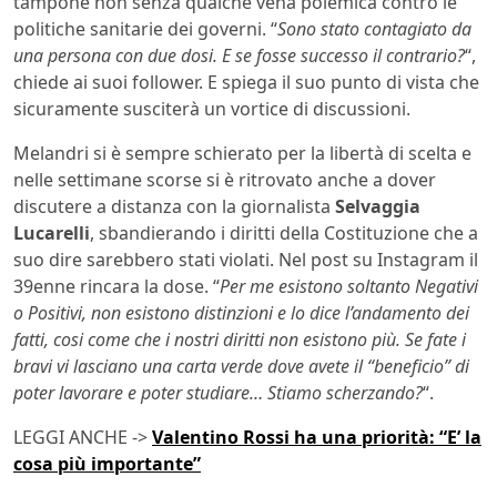
tampone non senza qualche vena polemica contro le
politiche sanitarie dei governi. “
Sono stato contagiato da
una persona con due dosi. E se fosse successo il contrario?
“,
chiede ai suoi follower. E spiega il suo punto di vista che
sicuramente susciterà un vortice di discussioni.
Melandri si è sempre schierato per la libertà di scelta e
nelle settimane scorse si è ritrovato anche a dover
discutere a distanza con la giornalista
Selvaggia
Lucarelli
, sbandierando i diritti della Costituzione che a
suo dire sarebbero stati violati. Nel post su Instagram il
39enne rincara la dose. “
Per me esistono soltanto Negativi
o Positivi, non esistono distinzioni e lo dice l’andamento dei
fatti, cosi come che i nostri diritti non esistono più. Se fate i
bravi vi lasciano una carta verde dove avete il “beneficio” di
poter lavorare e poter studiare… Stiamo scherzando?
“.
LEGGI ANCHE ->
Valentino Rossi ha una priorità: “E’ la
cosa più importante”