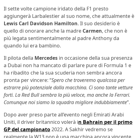
Il sette volte campione iridato della F1 presto
aggiungerà Larbalestier al suo nome, che attualmente è
Lewis Carl Davidson Hamilton
. Il suo desiderio è
quello di onorare anche la madre
Carmen
, che non è
più legata sentimentalmente al padre Anthony da
quando lui era bambino.
Il pilota della
Mercedes
in occasione della sua presenza
a Dubai non ha mancato di parlare pure di Formula 1 e
ha ribadito che la sua scuderia non sembra ancora
pronta per vincere: “
Spero che troveremo qualcosa per
estrarre più potenziale dalla macchina. Ci sono tante vetture
forti. La Red Bull sembra la più veloce, ma anche la Ferrari.
Comunque noi siamo la squadra migliore indubbiamente
”.
Dopo aver preso parte all’evento negli Emirati Arabi
Uniti, il driver britannico volerà i
n Bahrain per il primo
GP del campionato
2022. A Sakhir vedremo se
realmente la W13 non è una macchina ancora vincente.