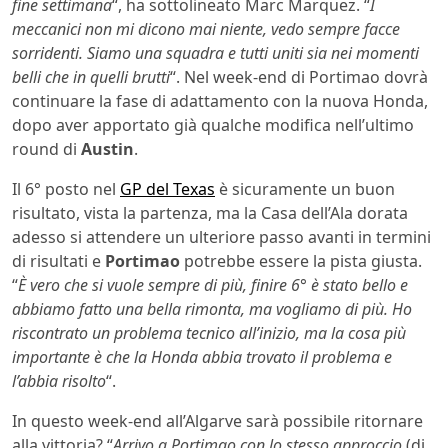
fine settimana
“, ha sottolineato Marc Marquez. “
I
meccanici non mi dicono mai niente, vedo sempre facce
sorridenti. Siamo una squadra e tutti uniti sia nei momenti
belli che in quelli brutti
“. Nel week-end di Portimao dovrà
continuare la fase di adattamento con la nuova Honda,
dopo aver apportato già qualche modifica nell’ultimo
round di
Austin
.
Il 6° posto nel
GP del Texas
è sicuramente un buon
risultato, vista la partenza, ma la Casa dell’Ala dorata
adesso si attendere un ulteriore passo avanti in termini
di risultati e
Portimao
potrebbe essere la pista giusta.
“
È vero che si vuole sempre di più, finire 6° è stato bello e
abbiamo fatto una bella rimonta, ma vogliamo di più. Ho
riscontrato un problema tecnico all’inizio, ma la cosa più
importante è che la Honda abbia trovato il problema e
l’abbia risolto
“.
In questo week-end all’Algarve sarà possibile ritornare
alla vittoria? “
Arrivo a Portimao con lo stesso approccio
(di