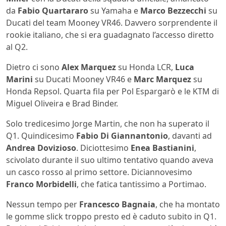
da
Fabio Quartararo
su Yamaha e
Marco Bezzecchi
su
Ducati del team Mooney VR46. Davvero sorprendente il
rookie italiano, che si era guadagnato l’accesso diretto
al Q2.
Dietro ci sono
Alex Marquez
su Honda LCR,
Luca
Marini
su Ducati Mooney VR46 e
Marc Marquez
su
Honda Repsol. Quarta fila per Pol Espargarò e le KTM di
Miguel Oliveira e Brad Binder.
Solo tredicesimo Jorge Martin, che non ha superato il
Q1. Quindicesimo
Fabio Di Giannantonio
, davanti ad
Andrea Dovizioso
. Diciottesimo
Enea Bastianini
,
scivolato durante il suo ultimo tentativo quando aveva
un casco rosso al primo settore. Diciannovesimo
Franco Morbidelli
, che fatica tantissimo a Portimao.
Nessun tempo per
Francesco Bagnaia
, che ha montato
le gomme slick troppo presto ed è caduto subito in Q1.