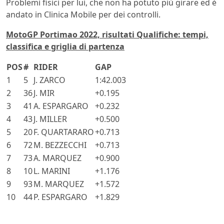
Problemi fisici per lui, che non ha potuto più girare ed è
andato in Clinica Mobile per dei controlli.
MotoGP Portimao 2022, risultati Qualifiche: tempi,
classifica e griglia di partenza
POS
#
RIDER
GAP
1
5
J. ZARCO
1:42.003
2
36
J. MIR
+0.195
3
41
A. ESPARGARO
+0.232
4
43
J. MILLER
+0.500
5
20
F. QUARTARARO
+0.713
6
72
M. BEZZECCHI
+0.713
7
73
A. MARQUEZ
+0.900
8
10
L. MARINI
+1.176
9
93
M. MARQUEZ
+1.572
10
44
P. ESPARGARO
+1.829