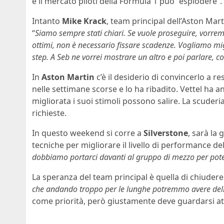
e il mercato piloti della Formula 1 può “esplodere”.
Intanto
Mike Krack
, team principal dell’Aston Mart
“
Siamo sempre stati chiari. Se vuole proseguire, vorr
ottimi, non è necessario fissare scadenze. Vogliamo mig
step. A Seb ne vorrei mostrare un altro e poi parlare, 
In
Aston Martin
c’è il desiderio di convincerlo a r
nelle settimane scorse e lo ha ribadito. Vettel ha
migliorata i suoi stimoli possono salire. La scuder
richieste.
In questo weekend si corre a
Silverstone
, sarà la
tecniche per migliorare il livello di performance de
dobbiamo portarci davanti al gruppo di mezzo per poter
La speranza del team principal è quella di chiudere 
che andando troppo per le lunghe potremmo avere delle 
come priorità, però giustamente deve guardarsi at