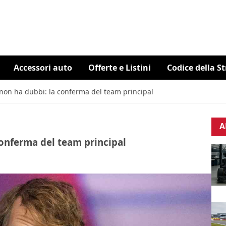
Accessori auto
Offerte e Listini
Codice della S
n non ha dubbi: la conferma del team principal
A
conferma del team principal