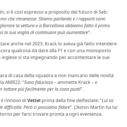
in, si è così espresso a proposito del futuro di Seb:
emmo che rimanesse. Stiamo parlando e i rapporti sono
liorare la vettura e a Barcellona abbiamo fatto il primo
così la sua voglia di continuare può aumentare
”.
estare anche nel 2023. Krack lo aveva già fatto intendere
 ancora qualcosa da dare alla F1 e con una monoposto
ia inglese si sta impegnando per accontentare le sue
 gara di casa della squadra e non mancano delle novità
lla AMR22: “
Sono fiducioso
– ammette Krack –
e
 lottare più facilmente per la zona punti
”.
il rinnovo di
Vettel
prima della fine dell’estate: “
Lui sa
difficoltà. Però ci possiamo fidare
”. L’Aston Martin ha lui
torno per farsi trovare pronta a ogni evenienza.