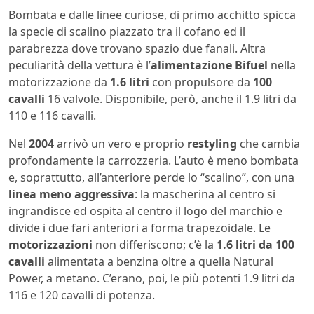
Bombata e dalle linee curiose, di primo acchitto spicca
la specie di scalino piazzato tra il cofano ed il
parabrezza dove trovano spazio due fanali. Altra
peculiarità della vettura è l’
alimentazione Bifuel
nella
motorizzazione da
1.6 litri
con propulsore da
100
cavalli
16 valvole. Disponibile, però, anche il 1.9 litri da
110 e 116 cavalli.
Nel
2004
arrivò un vero e proprio
restyling
che cambia
profondamente la carrozzeria. L’auto è meno bombata
e, soprattutto, all’anteriore perde lo “scalino”, con una
linea meno aggressiva
: la mascherina al centro si
ingrandisce ed ospita al centro il logo del marchio e
divide i due fari anteriori a forma trapezoidale. Le
motorizzazioni
non differiscono; c’è la
1.6 litri da 100
cavalli
alimentata a benzina oltre a quella Natural
Power, a metano. C’erano, poi, le più potenti 1.9 litri da
116 e 120 cavalli di potenza.