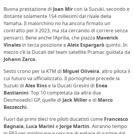
Buona prestazione di
Joan Mir
con la Suzuki, secondo e
distante solamente 154 millesimi dal rivale della
Yamaha. Il maiorchino no ha ancora firmato un
contratto per il 2023, ma sta cercando di correre senza
pensarci. Bene anche l’Aprilia, che piazza
Maverick
Vinales
in terza posizione e
Aleix Espargarò
quinto. In
mezzo c’è la Ducati del team satellite Pramac guidata da
Johann Zarco
.
Sesto crono per la KTM di
Miguel Oliveira
, altro pilota il
cui futuro va ufficializzato. Il portoghese precede la
Suzuki di
Alex Rins
e la Ducati Gresini di
Enea
Bastianini
. Top 10 completata da altre due
Desmosedici GP, quelle di
Jack Miller
e di
Marco
Bezzecchi
.
Fuori dai primi dieci tre piloti ducatisti come
Francesco
Bagnaia
,
Luca Marini
e
Jorge Martin
. Avranno tempo
in FP3 per migliorare e cercare di evitare di partire dal