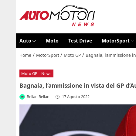
Auto
Moto
Test Drive
MotorSport
/
/
/
Home
MotorSport
Moto GP
Bagnaia, l’ammissione in 
Moto GP
News
Bagnaia, l’ammissione in vista del GP d’A
Bellan Bellan
-
17 Agosto 2022