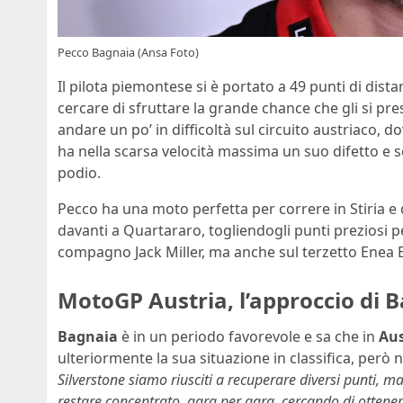
Pecco Bagnaia (Ansa Foto)
Il pilota piemontese si è portato a 49 punti di dista
cercare di sfruttare la grande chance che gli si pres
andare un po’ in difficoltà sul circuito austriaco
ha nella scarsa velocità massima un suo difetto e s
podio.
Pecco ha una moto perfetta per correre in Stiria e d
davanti a Quartararo, togliendogli punti preziosi pe
compagno Jack Miller, ma anche sul terzetto Enea 
MotoGP Austria, l’approccio di 
Bagnaia
è in un periodo favorevole e sa che in
Aus
ulteriormente la sua situazione in classifica, però
Silverstone siamo riusciti a recuperare diversi punti,
restare concentrato, gara per gara, cercando di ottenere