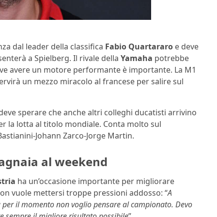
nza dal leader della classifica
Fabio Quartararo
e deve
enterà a Spielberg. Il rivale della
Yamaha
potrebbe
, dove avere un motore performante è importante. La M1
ervirà un mezzo miracolo al francese per salire sul
eve sperare che anche altri colleghi ducatisti arrivino
r la lotta al titolo mondiale. Conta molto sul
Bastianini-Johann Zarco-Jorge Martin.
Bagnaia al weekend
tria
ha un’occasione importante per migliorare
 non vuole mettersi troppe pressioni addosso: “
A
 ma per il momento non voglio pensare al campionato. Devo
 sempre il migliore risultato possibile
”.