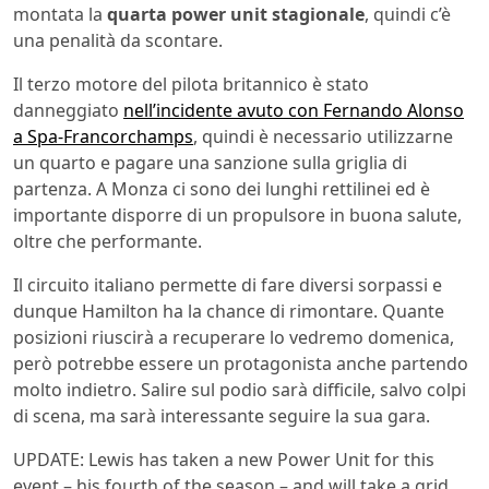
montata la
quarta power unit stagionale
, quindi c’è
una penalità da scontare.
Il terzo motore del pilota britannico è stato
danneggiato
nell’incidente avuto con Fernando Alonso
a Spa-Francorchamps
, quindi è necessario utilizzarne
un quarto e pagare una sanzione sulla griglia di
partenza. A Monza ci sono dei lunghi rettilinei ed è
importante disporre di un propulsore in buona salute,
oltre che performante.
Il circuito italiano permette di fare diversi sorpassi e
dunque Hamilton ha la chance di rimontare. Quante
posizioni riuscirà a recuperare lo vedremo domenica,
però potrebbe essere un protagonista anche partendo
molto indietro. Salire sul podio sarà difficile, salvo colpi
di scena, ma sarà interessante seguire la sua gara.
UPDATE: Lewis has taken a new Power Unit for this
event – his fourth of the season – and will take a grid