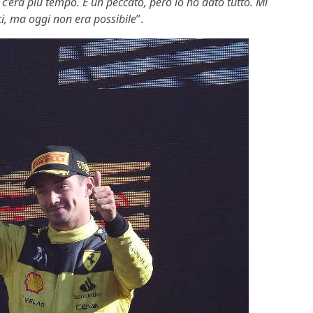
c’era più tempo. È un peccato, però io ho dato tutto. Mi
ci, ma oggi non era possibile
”.