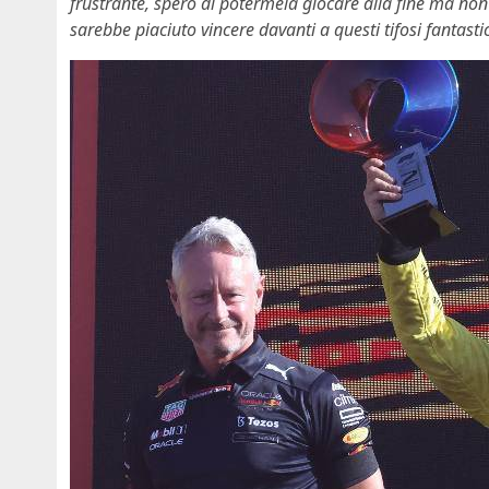
frustrante, spero di potermela giocare alla fine ma non 
sarebbe piaciuto vincere davanti a questi tifosi fantasti