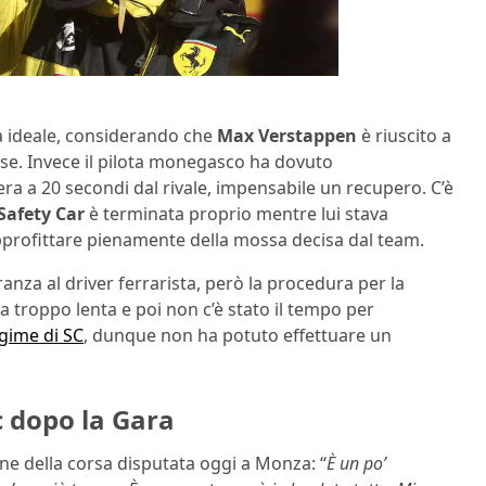
lta ideale, considerando che
Max Verstappen
è riuscito a
e. Invece il pilota monegasco ha dovuto
era a 20 secondi dal rivale, impensabile un recupero. C’è
 Safety Car
è terminata proprio mentre lui stava
rofittare pienamente della mossa decisa dal team.
anza al driver ferrarista, però la procedura per la
a troppo lenta e poi non c’è stato il tempo per
egime di SC
, dunque non ha potuto effettuare un
c dopo la Gara
ne della corsa disputata oggi a Monza: “
È un po’