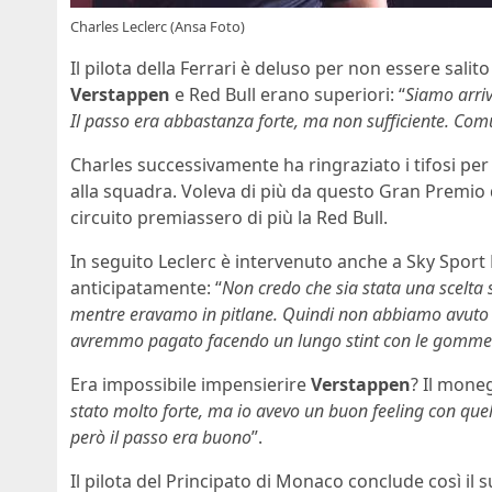
Charles Leclerc (Ansa Foto)
Il pilota della Ferrari è deluso per non essere sali
Verstappen
e Red Bull erano superiori: “
Siamo arriv
Il passo era abbastanza forte, ma non sufficiente. Co
Charles successivamente ha ringraziato i tifosi per
alla squadra. Voleva di più da questo Gran Premio d
circuito premiassero di più la Red Bull.
In seguito Leclerc è intervenuto anche a Sky Sport
anticipatamente: “
Non credo che sia stata una scelta 
mentre eravamo in pitlane. Quindi non abbiamo avuto tu
avremmo pagato facendo un lungo stint con le gomm
Era impossibile impensierire
Verstappen
? Il moneg
stato molto forte, ma io avevo un buon feeling con 
però il passo era buono
”.
Il pilota del Principato di Monaco conclude così il s