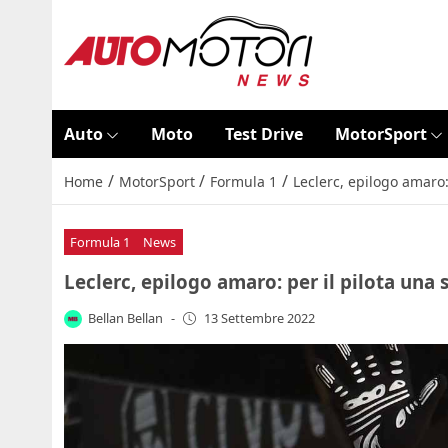
Auto
Moto
Test Drive
MotorSport
/
/
/
Home
MotorSport
Formula 1
Leclerc, epilogo amaro: 
Formula 1
News
Leclerc, epilogo amaro: per il pilota una s
Bellan Bellan
-
13 Settembre 2022