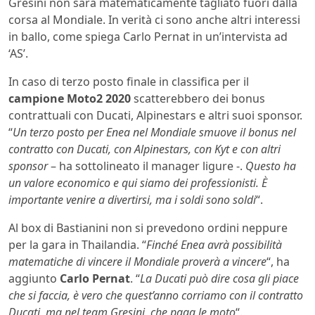
Gresini non sarà matematicamente tagliato fuori dalla
corsa al Mondiale. In verità ci sono anche altri interessi
in ballo, come spiega Carlo Pernat in un’intervista ad
‘AS’.
In caso di terzo posto finale in classifica per il
campione Moto2 2020
scatterebbero dei bonus
contrattuali con Ducati, Alpinestars e altri suoi sponsor.
“
Un terzo posto per Enea nel Mondiale smuove il bonus nel
contratto con Ducati, con Alpinestars, con Kyt e con altri
sponsor
– ha sottolineato il manager ligure -.
Questo ha
un valore economico e qui siamo dei professionisti. È
importante venire a divertirsi, ma i soldi sono soldi
“.
Al box di Bastianini non si prevedono ordini neppure
per la gara in Thailandia. “
Finché Enea avrà possibilità
matematiche di vincere il Mondiale proverà a vincere
“, ha
aggiunto
Carlo Pernat
. “
La Ducati può dire cosa gli piace
che si faccia, è vero che quest’anno corriamo con il contratto
Ducati, ma nel team Gresini, che paga le moto
“.