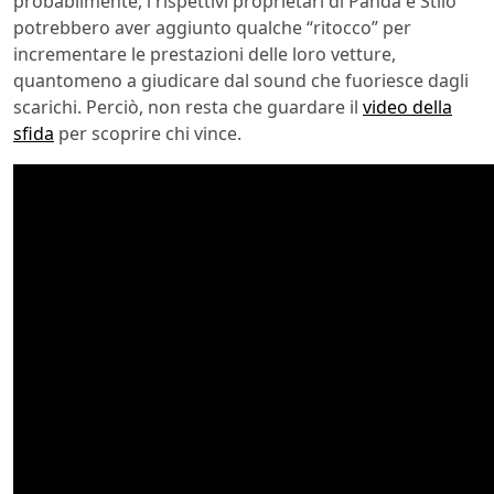
probabilmente, i rispettivi proprietari di Panda e Stilo
potrebbero aver aggiunto qualche “ritocco” per
incrementare le prestazioni delle loro vetture,
quantomeno a giudicare dal sound che fuoriesce dagli
scarichi. Perciò, non resta che guardare il
video della
sfida
per scoprire chi vince.