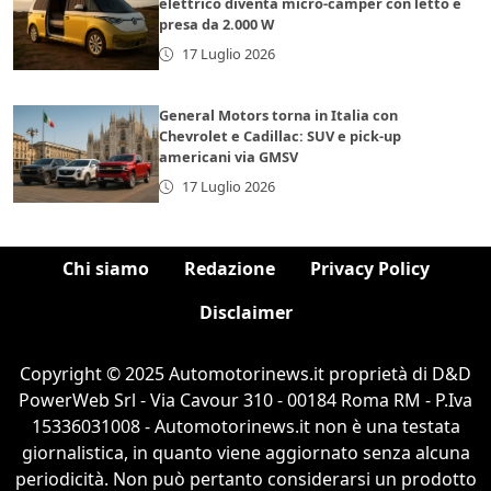
elettrico diventa micro-camper con letto e
presa da 2.000 W
17 Luglio 2026
General Motors torna in Italia con
Chevrolet e Cadillac: SUV e pick-up
americani via GMSV
17 Luglio 2026
Chi siamo
Redazione
Privacy Policy
Disclaimer
Copyright © 2025 Automotorinews.it proprietà di D&D
PowerWeb Srl - Via Cavour 310 - 00184 Roma RM - P.Iva
15336031008 - Automotorinews.it non è una testata
giornalistica, in quanto viene aggiornato senza alcuna
periodicità. Non può pertanto considerarsi un prodotto