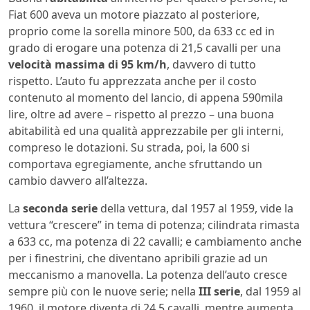
Fiat 600 aveva un motore piazzato al posteriore,
proprio come la sorella minore 500, da 633 cc ed in
grado di erogare una potenza di 21,5 cavalli per una
velocità massima di 95 km/h
, davvero di tutto
rispetto. L’auto fu apprezzata anche per il costo
contenuto al momento del lancio, di appena 590mila
lire, oltre ad avere – rispetto al prezzo – una buona
abitabilità ed una qualità apprezzabile per gli interni,
compreso le dotazioni. Su strada, poi, la 600 si
comportava egregiamente, anche sfruttando un
cambio davvero all’altezza.
La
seconda serie
della vettura, dal 1957 al 1959, vide la
vettura “crescere” in tema di potenza; cilindrata rimasta
a 633 cc, ma potenza di 22 cavalli; e cambiamento anche
per i finestrini, che diventano apribili grazie ad un
meccanismo a manovella. La potenza dell’auto cresce
sempre più con le nuove serie; nella
III serie
, dal 1959 al
1960, il motore diventa di 24,5 cavalli, mentre aumenta