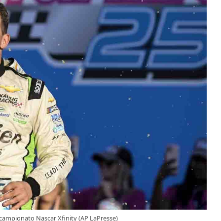
l campionato Nascar Xfinity (AP LaPresse)