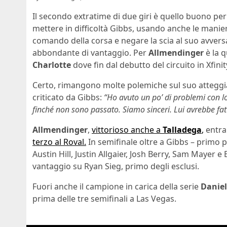
Il secondo extratime di due giri è quello buono pe
mettere in difficoltà Gibbs, usando anche le maniere
comando della corsa e negare la scia al suo avve
abbondante di vantaggio. Per
Allmendinger
è la q
Charlotte
dove fin dal debutto del circuito in Xfini
Certo, rimangono molte polemiche sul suo atteggi
criticato da Gibbs:
“Ho avuto un po’ di problemi con lo
finché non sono passato. Siamo sinceri. Lui avrebbe fa
Allmendinger
,
vittorioso anche a
Talladega
,
entra
terzo al Roval.
In semifinale oltre a Gibbs – primo pe
Austin Hill, Justin Allgaier, Josh Berry, Sam Mayer
vantaggio su Ryan Sieg, primo degli esclusi.
Fuori anche il campione in carica della serie
Danie
prima delle tre semifinali a Las Vegas.