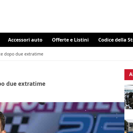
Accessori auto
Offerte e Listini
Codice della S
nce dopo due extratime
A
po due extratime