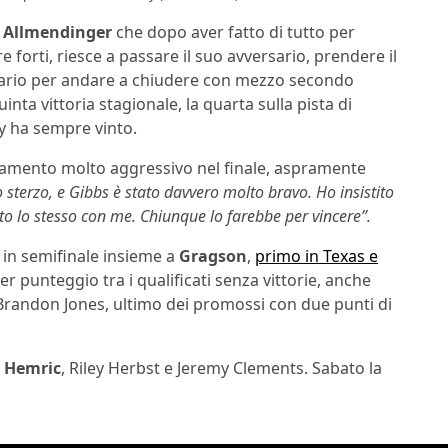
r
Allmendinger
che dopo aver fatto di tutto per
 forti, riesce a passare il suo avversario, prendere il
rsario per andare a chiudere con mezzo secondo
uinta vittoria stagionale, la quarta sulla pista di
ty ha sempre vinto.
amento molto aggressivo nel finale, aspramente
 sterzo, e Gibbs è stato davvero molto bravo. Ho insistito
tto lo stesso con me. Chiunque lo farebbe per vincere”.
 in semifinale insieme a
Gragson
,
primo in Texas e
r punteggio tra i qualificati senza vittorie, anche
 e Brandon Jones, ultimo dei promossi con due punti di
l Hemric
, Riley Herbst e Jeremy Clements. Sabato la