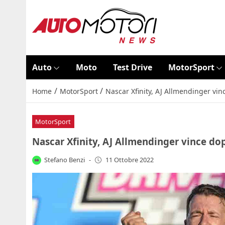
Auto
Moto
Test Drive
MotorSport
/
/
Home
MotorSport
Nascar Xfinity, AJ Allmendinger vi
MotorSport
Nascar Xfinity, AJ Allmendinger vince do
Stefano Benzi
-
11 Ottobre 2022