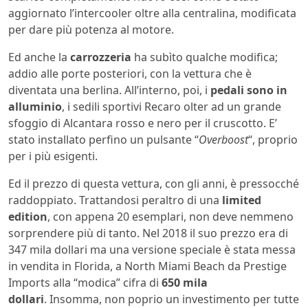
aggiornato l’intercooler oltre alla centralina, modificata
per dare più potenza al motore.
Ed anche la
carrozzeria
ha subìto qualche modifica;
addio alle porte posteriori, con la vettura che è
diventata una berlina. All’interno, poi, i
pedali sono in
alluminio
, i sedili sportivi Recaro olter ad un grande
sfoggio di Alcantara rosso e nero per il cruscotto. E’
stato installato perfino un pulsante “
Overboost
“, proprio
per i più esigenti.
Ed il prezzo di questa vettura, con gli anni, è pressocché
raddoppiato. Trattandosi peraltro di una
limited
edition
, con appena 20 esemplari, non deve nemmeno
sorprendere più di tanto. Nel 2018 il suo prezzo era di
347 mila dollari ma una versione speciale è stata messa
in vendita in Florida, a North Miami Beach da Prestige
Imports alla “modica” cifra di
650 mila
dollari
. Insomma, non poprio un investimento per tutte