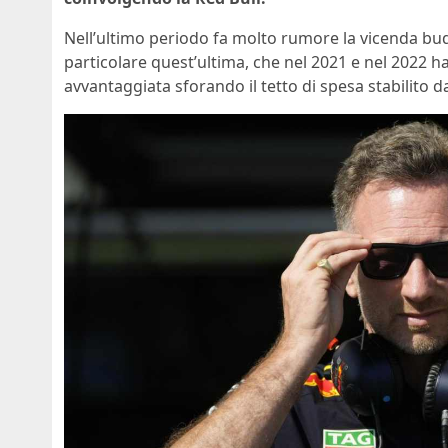
Nell’ultimo periodo fa molto rumore la vicenda bu
particolare quest’ultima, che nel 2021 e nel 2022 ha v
avvantaggiata sforando il tetto di spesa stabilito 