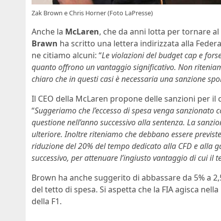
Zak Brown e Chris Horner (Foto LaPresse)
Anche la
McLaren
, che da anni lotta per tornare a
Brawn
ha scritto una lettera indirizzata alla Federa
ne citiamo alcuni: “
Le violazioni del budget cap e fors
quanto offrono un vantaggio significativo. Non ritenia
chiaro che in questi casi è necessaria una sanzione spor
Il CEO della McLaren propone delle sanzioni per il 
“
Suggeriamo che l’eccesso di spesa venga sanzionato 
questione nell’anno successivo alla sentenza. La sanzio
ulteriore. Inoltre riteniamo che debbano essere previste
riduzione del 20% del tempo dedicato alla CFD e alla g
successivo, per attenuare l’ingiusto vantaggio di cui il
Brown ha anche suggerito di abbassare da 5% a 2,5
del tetto di spesa. Si aspetta che la FIA agisca nel
della F1.