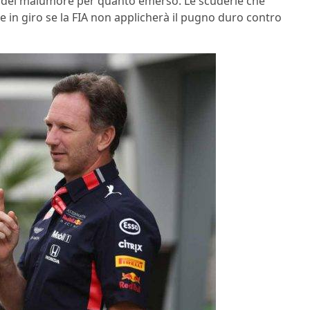
 del malumore per quanto emerso. Le scuderie che
e in giro se la FIA non applicherà il pugno duro contro