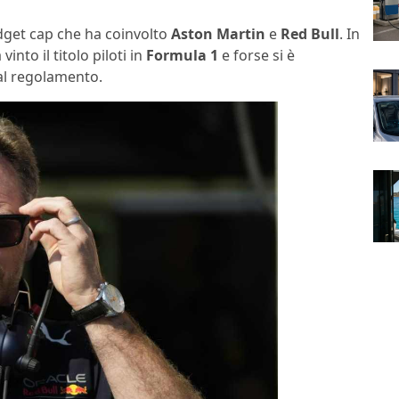
dget cap che ha coinvolto
Aston Martin
e
Red Bull
. In
into il titolo piloti in
Formula 1
e forse si è
dal regolamento.