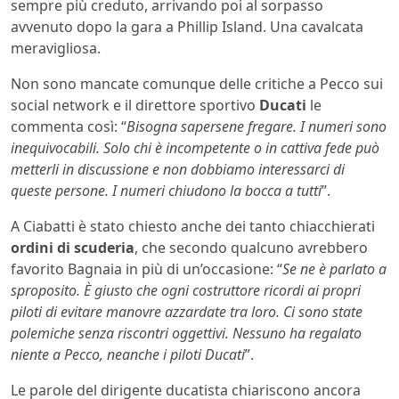
sempre più creduto, arrivando poi al sorpasso
avvenuto dopo la gara a Phillip Island. Una cavalcata
meravigliosa.
Non sono mancate comunque delle critiche a Pecco sui
social network e il direttore sportivo
Ducati
le
commenta così: “
Bisogna sapersene fregare. I numeri sono
inequivocabili. Solo chi è incompetente o in cattiva fede può
metterli in discussione e non dobbiamo interessarci di
queste persone. I numeri chiudono la bocca a tutti
”.
A Ciabatti è stato chiesto anche dei tanto chiacchierati
ordini di scuderia
, che secondo qualcuno avrebbero
favorito Bagnaia in più di un’occasione: “
Se ne è parlato a
sproposito. È giusto che ogni costruttore ricordi ai propri
piloti di evitare manovre azzardate tra loro. Ci sono state
polemiche senza riscontri oggettivi. Nessuno ha regalato
niente a Pecco, neanche i piloti Ducati
”.
Le parole del dirigente ducatista chiariscono ancora