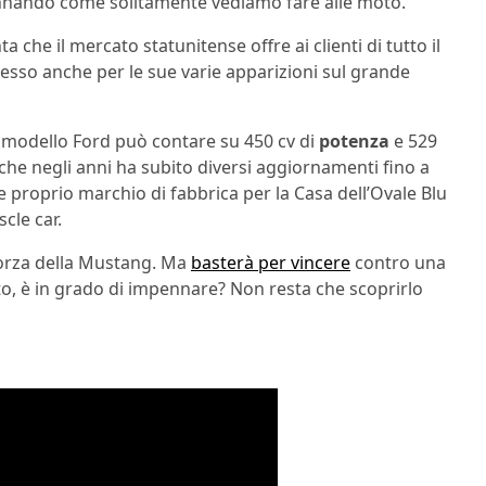
pennando come solitamente vediamo fare alle moto.
ta che il mercato statunitense offre ai clienti di tutto il
sso anche per le sue varie apparizioni sul grande
le modello Ford può contare su 450 cv di
potenza
e 529
che negli anni ha subito diversi aggiornamenti fino a
 e proprio marchio di fabbrica per la Casa dell’Ovale Blu
cle car.
 forza della Mustang. Ma
basterà per vincere
contro una
, è in grado di impennare? Non resta che scoprirlo