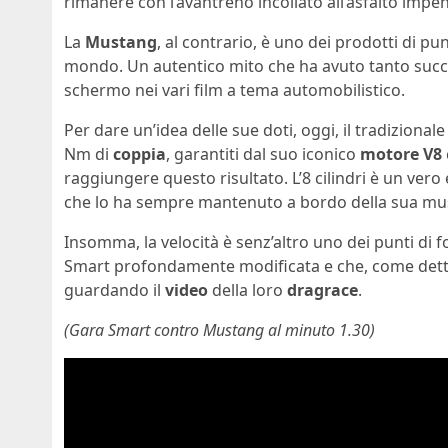
rimanere con l’avantreno incollato all’asfalto im
La
Mustang
, al contrario, è uno dei prodotti di pun
mondo. Un autentico mito che ha avuto tanto succe
schermo nei vari film a tema automobilistico.
Per dare un’idea delle sue doti, oggi, il tradiziona
Nm di
coppia
, garantiti dal suo iconico
motore V8
raggiungere questo risultato. L’8 cilindri è un vero
che lo ha sempre mantenuto a bordo della sua mus
Insomma, la velocità è senz’altro uno dei punti di
Smart profondamente modificata e che, come detto
guardando il
video
della loro
dragrace
.
(Gara Smart contro Mustang al minuto 1.30)