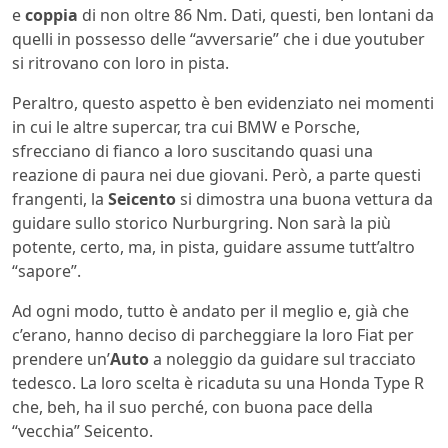
e
coppia
di non oltre 86 Nm. Dati, questi, ben lontani da
quelli in possesso delle “avversarie” che i due youtuber
si ritrovano con loro in pista.
Peraltro, questo aspetto è ben evidenziato nei momenti
in cui le altre supercar, tra cui BMW e Porsche,
sfrecciano di fianco a loro suscitando quasi una
reazione di paura nei due giovani. Però, a parte questi
frangenti, la
Seicento
si dimostra una buona vettura da
guidare sullo storico Nurburgring. Non sarà la più
potente, certo, ma, in pista, guidare assume tutt’altro
“sapore”.
Ad ogni modo, tutto è andato per il meglio e, già che
c’erano, hanno deciso di parcheggiare la loro Fiat per
prendere un’
Auto
a noleggio da guidare sul tracciato
tedesco. La loro scelta è ricaduta su una Honda Type R
che, beh, ha il suo perché, con buona pace della
“vecchia” Seicento.