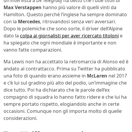
un’intervista a
De Telegraaf
ha detto che i due titoli di
Max Verstappen
hanno più valore di quelli vinti da
Hamilton. Questo perché l’inglese ha sempre dominato
con la
Mercedes
, ritrovandosi senza veri avversari.
Dopo le polemiche che sono sorte, il driver dell’Alpine
dato la
colpa ai giornalisti per aver ricercato titoloni
e
ha spiegato che ogni mondiale è importante e non
vanno fatte comparazioni.
Ma Lewis non ha accettato la retromarcia di Alonso ed è
andato al contrattacco. Prima su Twitter ha pubblicato
una foto di quando erano assieme in
McLaren
nel 2017
e c’è lui sul gradino più alto del podio, un’immagine che
dice tutto. Poi ha dichiarato che le parole dell’ex
compagno di squadra lo hanno fatto ridere e che lui ha
sempre portato rispetto, elogiandolo anche in certe
occasioni. Comunque non gli importa molto di quelle
considerazioni.