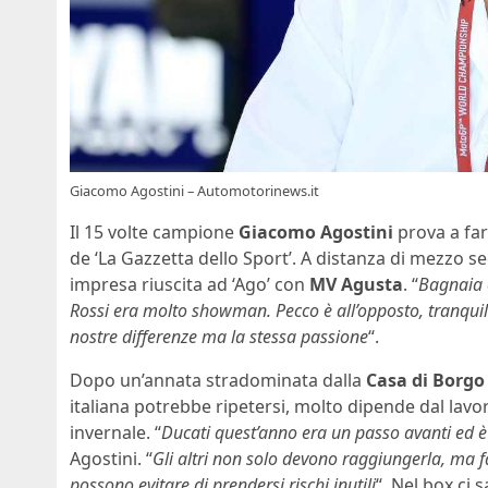
Giacomo Agostini – Automotorinews.it
Il 15 volte campione
Giacomo Agostini
prova a far
de ‘La Gazzetta dello Sport’. A distanza di mezzo se
impresa riuscita ad ‘Ago’ con
MV Agusta
. “
Bagnaia è
Rossi era molto showman. Pecco è all’opposto, tranquillo
nostre differenze ma la stessa passione
“.
Dopo un’annata stradominata dalla
Casa di Borgo
italiana potrebbe ripetersi, molto dipende dal lavo
invernale. “
Ducati quest’anno era un passo avanti ed 
Agostini. “
Gli altri non solo devono raggiungerla, ma
possono evitare di prendersi rischi inutili
“. Nel box ci