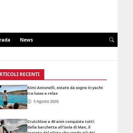
trada
News
RTICOLI RECENTI
Kimi Antonelli, estate da sogno in yacht
tra lusso e relax
5 Agosto 2026
Crutchlow a 40 anni conquista tutti:
dalla barchetta all’isola di Man, il
segreto del pilota che vende più dei