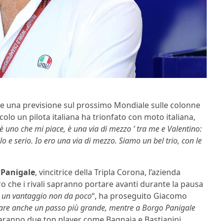
e una previsione sul prossimo Mondiale sulle colonne
colo un pilota italiana ha trionfato con moto italiana,
 uno che mi piace, è una via di mezzo ’ tra me e Valentino:
 e serio. Io ero una via di mezzo. Siamo un bel trio, con le
 Panigale
, vincitrice della Tripla Corona, l’azienda
ro che i rivali sapranno portare avanti durante la pausa
è un vantaggio non da poco
“, ha proseguito Giacomo
 fare anche un passo più grande, mentre a Borgo Panigale
 saranno due top player come Bagnaia e Bastianini…