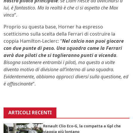
nostro pilota principale
: se Liam riesce ad avvicinarsi a
lui, è fantastico. Ma la realtà è che ci si aspetta che Max
vinca
“.
Proprio su questa base, Horner ha espresso
scetticismo sulla scelta della Ferrari di costruire la
coppia Hamilton-Leclerc: “
Nel calcio non puoi giocare
con due punte di peso. Una squadra come la Ferrari
avrà due piloti che si toglieranno punti a vicenda
.
Bisogna sostenere entrambi i piloti,
ma questo a volte
diventa motivo di divisione all’interno di una squadra.
Evidentemente, abbiamo approcci diversi sulla questione, ed
è affascinante
“.
ARTICOLI RECENTI
Renault Clio Eco-G, la compatta a Gpl che
viaggia più lontano