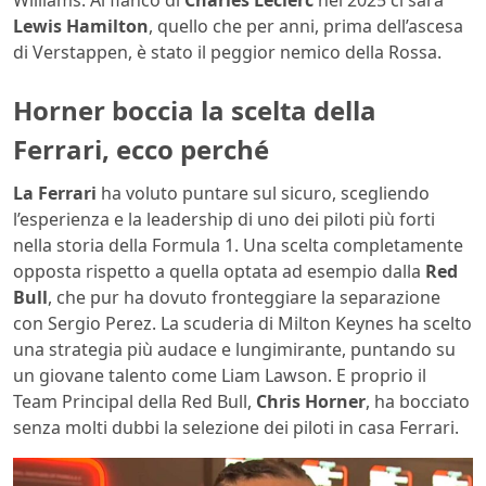
Williams. Al fianco di
Charles Leclerc
nel 2025 ci sarà
Lewis Hamilton
, quello che per anni, prima dell’ascesa
di Verstappen, è stato il peggior nemico della Rossa.
Horner boccia la scelta della
Ferrari, ecco perché
La Ferrari
ha voluto puntare sul sicuro, scegliendo
l’esperienza e la leadership di uno dei piloti più forti
nella storia della Formula 1. Una scelta completamente
opposta rispetto a quella optata ad esempio dalla
Red
Bull
, che pur ha dovuto fronteggiare la separazione
con Sergio Perez. La scuderia di Milton Keynes ha scelto
una strategia più audace e lungimirante, puntando su
un giovane talento come Liam Lawson. E proprio il
Team Principal della Red Bull,
Chris Horner
, ha bocciato
senza molti dubbi la selezione dei piloti in casa Ferrari.