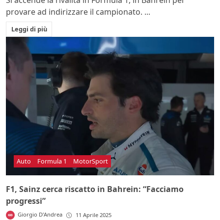
Si accende la rivalità in Formula 1, in Bahrein per
provare ad indirizzare il campionato. ...
Leggi di più
Auto
Formula 1
MotorSport
F1, Sainz cerca riscatto in Bahrein: “Facciamo
progressi”
Giorgio D'Andrea
11 Aprile 2025