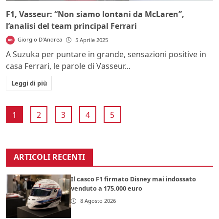
F1, Vasseur: “Non siamo lontani da McLaren”,
l’analisi del team principal Ferrari
Giorgio D'Andrea
5 Aprile 2025
A Suzuka per puntare in grande, sensazioni positive in
casa Ferrari, le parole di Vasseur...
Leggi di più
1
2
3
4
5
ARTICOLI RECENTI
Il casco F1 firmato Disney mai indossato
venduto a 175.000 euro
8 Agosto 2026