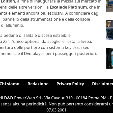
Edition
, al fine di inaugurare la messa sul mercato in
ti delle altre versioni, la
Escalade Platinum
, che in
senta elementi ancora più esclusivi. A cominciare dagli
e, il pannello della strumentazione e della console
 di alluminio.
a pedana di salita e discesa estraibile
22″, l’unico optional da scegliere resta la livrea.
apertura delle portiere con sistema keyless, i sedili
 memoria e il Dvd player per i passeggeri posteriori.
Chi siamo
Redazione
Privacy Policy
Disclaime
di D&D PowerWeb Srl - Via Cavour 310 - 00184 Roma RM - P
 senza alcuna periodicità. Non può pertanto considerarsi un 
07.03.2001