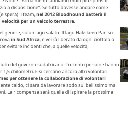
dice Noble. “Attualmente abbiamo molti più sponsor
azio a disposizione”. Se tutto dovesse andare come
e spera) il team,
nel 2012 Bloodhound batterà il
i velocità per un veicolo terrestre
.
l genere, su un lago salato. Il lago Hakskeen Pan su
trova
in Sud Africa
, e verrà liberato da ogni ciottolo o
r evitare incidenti che, a quelle velocità,
ll’aiuto del governo sudafricano. Trecento persone hanno
r 1,5 chilometri. E si cercano ancora altri volontari:
es per ottenere la collaborazione di volontari
nte caldo, ci sarà da lavorare sodo sul bellissimo ma
. La ricompensa sarà quella di ispirare la prossima