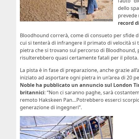
l’auto” 
dello sp
prevede (
record d
Bloodhound correrà, come di consueto per sfide de
cui si tenterà di infrangere il primato di velocità si 
pietra che si trovano sul percorso di Bloodhound, pe
risulterebbero quasi certamente fatali per il pilota.
La pista è in fase di preparazione, anche grazie a
iniziato ad asportare ogni pietra in un’area di 20 pe
Noble ha pubblicato un annuncio sul London Tim
britannici
: “Non ci saranno paghe, sarà costanteme
remoto Hakskeen Pan…Potrebbero esserci scorpioni
generazione di ingegneri”.