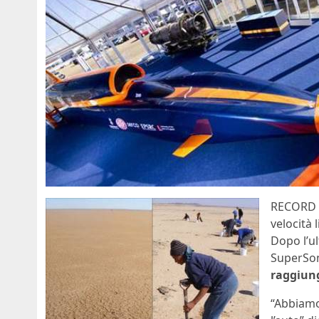
RECORD D
velocità 
Dopo l’ul
SuperSon
raggiung
“Abbiamo