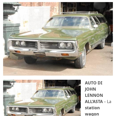
AUTO DI
JOHN
LENNON
ALL’ASTA
– La
station
wagon