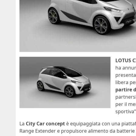
LOTUS C
ha annunc
presentat
libera pe
partire 
partners
per il me
sportiva”
La
City Car concept
è equipaggiata con una piattafo
Range Extender e propulsore alimento da batterie ag