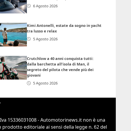
6 Agosto 2026
Kimi Antonelli, estate da sogno in yacht
tra lusso e relax
5 Agosto 2026
Crutchlow a 40 anni conquista tutti:
dalla barchetta all’isola di Man, il
segreto del pilota che vende più dei
giovani
5 Agosto 2026
r
.Iva 15336031008 - Automotorinews.it non è una
prodotto editoriale ai sensi della legge n. 62 del