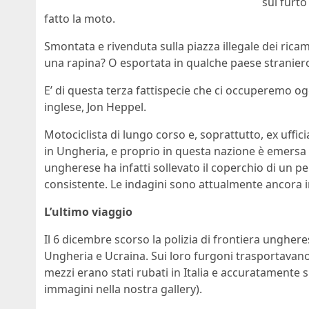
sul furto
fatto la moto.
Smontata e rivenduta sulla piazza illegale dei rica
una rapina? O esportata in qualche paese stranier
E’ di questa terza fattispecie che ci occuperemo ogg
inglese, Jon Heppel.
Motociclista di lungo corso e, soprattutto, ex uffici
in Ungheria, e proprio in questa nazione è emersa la
ungherese ha infatti sollevato il coperchio di un 
consistente. Le indagini sono attualmente ancora 
L’ultimo viaggio
Il 6 dicembre scorso la polizia di frontiera unghere
Ungheria e Ucraina. Sui loro furgoni trasportavano 
mezzi erano stati rubati in Italia e accuratamente
immagini nella nostra gallery).