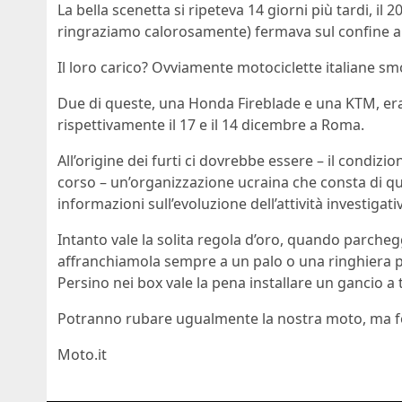
La bella scenetta si ripeteva 14 giorni più tardi, il
ringraziamo calorosamente) fermava sul confine alt
Il loro carico? Ovviamente motociclette italiane sm
Due di queste, una Honda Fireblade e una KTM, erano
rispettivamente il 17 e il 14 dicembre a Roma.
All’origine dei furti ci dovrebbe essere – il condizi
corso – un’organizzazione ucraina che consta di qua
informazioni sull’evoluzione dell’attività investigat
Intanto vale la solita regola d’oro, quando parche
affranchiamola sempre a un palo o una ringhiera p
Persino nei box vale la pena installare un gancio a t
Potranno rubare ugualmente la nostra moto, ma forse
Moto.it