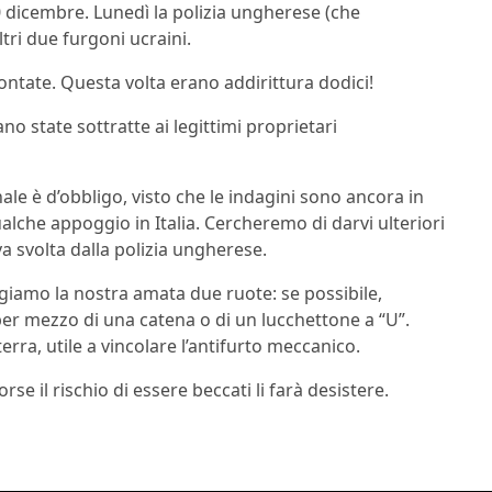
 20 dicembre. Lunedì la polizia ungherese (che
ri due furgoni ucraini.
ontate. Questa volta erano addirittura dodici!
 state sottratte ai legittimi proprietari
onale è d’obbligo, visto che le indagini sono ancora in
lche appoggio in Italia. Cercheremo di darvi ulteriori
iva svolta dalla polizia ungherese.
ggiamo la nostra amata due ruote: se possibile,
er mezzo di una catena o di un lucchettone a “U”.
erra, utile a vincolare l’antifurto meccanico.
 il rischio di essere beccati li farà desistere.