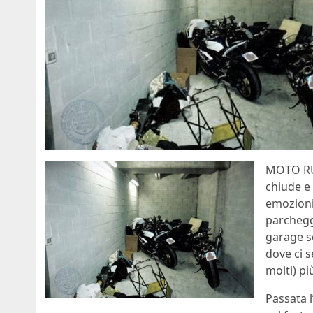
MOTO RUB
chiude e 
emozioni 
parchegg
garage so
dove ci s
molti) p
Passata l