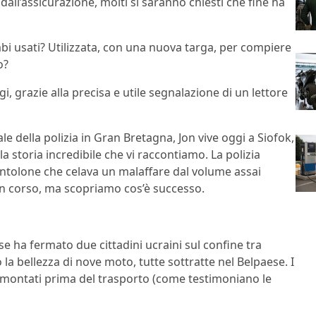
 dall’assicurazione, molti si saranno chiesti che fine ha
mbi usati? Utilizzata, con una nuova targa, per compiere
o?
i, grazie alla precisa e utile segnalazione di un lettore
ale della polizia in Gran Bretagna, Jon vive oggi a Siofok,
 storia incredibile che vi raccontiamo. La polizia
pentolone che celava un malaffare dal volume assai
in corso, ma scopriamo cos’è successo.
se ha fermato due cittadini ucraini sul confine tra
la bellezza di nove moto, tutte sottratte nel Belpaese. I
 smontati prima del trasporto (come testimoniano le