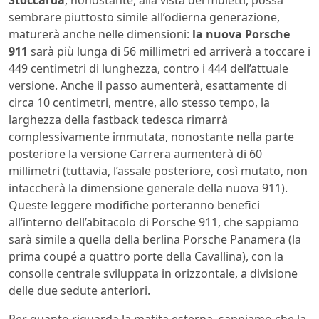
Stoccarda
, nonostante, alla vista dei muletti, possa
sembrare piuttosto simile all’odierna generazione,
maturerà anche nelle dimensioni:
la nuova Porsche
911
sarà più lunga di 56 millimetri ed arriverà a toccare i
449 centimetri di lunghezza, contro i 444 dell’attuale
versione. Anche il passo aumenterà, esattamente di
circa 10 centimetri, mentre, allo stesso tempo, la
larghezza della fastback tedesca rimarrà
complessivamente immutata, nonostante nella parte
posteriore la versione Carrera aumenterà di 60
millimetri (tuttavia, l’assale posteriore, così mutato, non
intaccherà la dimensione generale della nuova 911).
Queste leggere modifiche porteranno benefici
all’interno dell’abitacolo di Porsche 911, che sappiamo
sarà simile a quella della berlina Porsche Panamera (la
prima coupé a quattro porte della Cavallina), con la
consolle centrale sviluppata in orizzontale, a divisione
delle due sedute anteriori.