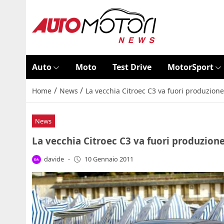
Auto
Moto
Test Drive
MotorSport
/
/
Home
News
La vecchia Citroec C3 va fuori produzion
News
La vecchia Citroec C3 va fuori produzion
davide
-
10 Gennaio 2011