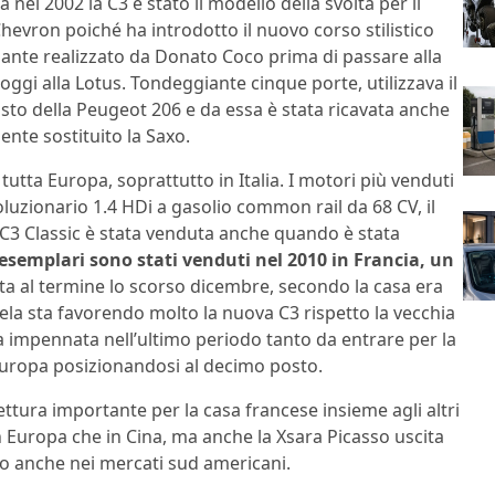
 nel 2002 la C3 è stato il modello della svolta per il
hevron poiché ha introdotto il nuovo corso stilistico
ante realizzato da Donato Coco prima di passare alla
 oggi alla Lotus. Tondeggiante cinque porte, utilizzava il
visto della Peugeot 206 e da essa è stata ricavata anche
ente sostituito la Saxo.
utta Europa, soprattutto in Italia. I motori più venduti
ivoluzionario 1.4 HDi a gasolio common rail da 68 CV, il
La C3 Classic è stata venduta anche quando è stata
 esemplari sono stati venduti nel 2010 in Francia, un
ta al termine lo scorso dicembre, secondo la casa era
tela sta favorendo molto la nuova C3 rispetto la vecchia
a impennata nell’ultimo periodo tanto da entrare per la
 Europa posizionandosi al decimo posto.
ettura importante per la casa francese insieme agli altri
n Europa che in Cina, ma anche la Xsara Picasso uscita
o anche nei mercati sud americani.