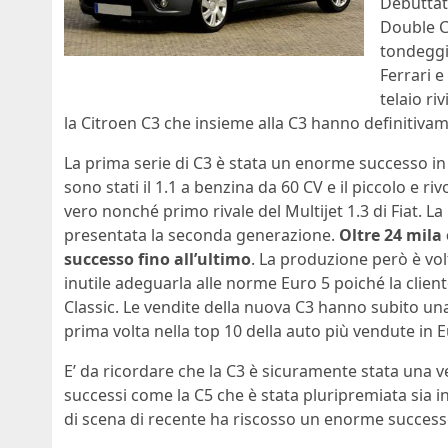
Debuttata
Double C
tondeggi
Ferrari e
telaio ri
la Citroen C3 che insieme alla C3 hanno definitivam
La prima serie di C3 è stata un enorme successo in t
sono stati il 1.1 a benzina da 60 CV e il piccolo e r
vero nonché primo rivale del Multijet 1.3 di Fiat. 
presentata la seconda generazione.
Oltre 24 mila
successo fino all’ultimo
. La produzione però è vol
inutile adeguarla alle norme Euro 5 poiché la clien
Classic. Le vendite della nuova C3 hanno subito un
prima volta nella top 10 della auto più vendute in
E’ da ricordare che la C3 è sicuramente stata una v
successi come la C5 che è stata pluripremiata sia i
di scena di recente ha riscosso un enorme success