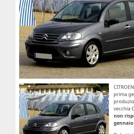
CITROEN 
prima ge
produzio
vecchia C
non risp
gennaio