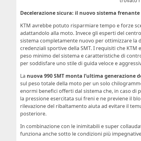
trovato r
Decelerazione sicura: il nuovo sistema frenante
KTM avrebbe potuto risparmiare tempo e forze sceg
adattandolo alla moto. Invece gli esperti del centr
sistema completamente nuovo per ottimizzare la de
credenziali sportive della SMT. I requisiti che KTM 
peso minimo del sistema e caratteristiche di cont
per soddisfare uno stile di guida veloce e aggressi
La
nuova 990 SMT monta l’ultima generazione de
sul peso totale della moto per un solo chilogramm
enormi benefici offerti dal sistema che, in caso di
la pressione esercitata sui freni e ne previene il b
rilevazione del ribaltamento aiuta ad evitare il tem
posteriore.
In combinazione con le inimitabili e super collauda
funziona anche sotto le condizioni più impegnative