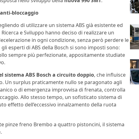
isposta nello sviluppo della
nuova 990 SMT
.
 anti-bloccaggio
liendo di utilizzare un sistema ABS già esistente ed
o Ricerca e Sviluppo hanno deciso di realizzare un
celerazione in ogni condizione, senza però perdere le
e gli esperti di ABS della Bosch si sono imposti sono:
rollo sempre più perfezionate, appositamente studiate
vo.
l sistema ABS Bosch a circuito doppio
, che influisce
o. Un surplus praticamente nullo se paragonato agli
 panico o di emergenza improvvisa di frenata, controlla
loccaggio. Allo stesso tempo, un sofisticato sistema di
uto effetto dell’eccessivo innalzamento della ruota
te pinze freno Brembo a quattro pistoncini, il sistema
.