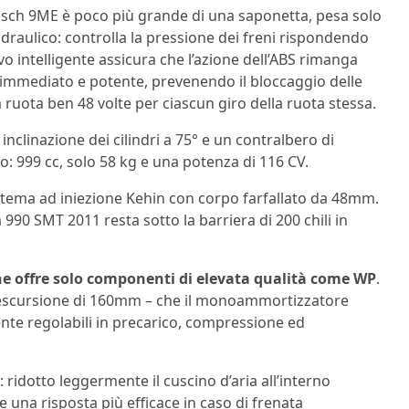
osch 9ME è poco più grande di una saponetta, pesa solo
idraulico: controlla la pressione dei freni rispondendo
ivo intelligente assicura che l’azione dell’ABS rimanga
a immediato e potente, prevenendo il bloccaggio delle
la ruota ben 48 volte per ciascun giro della ruota stessa.
inclinazione dei cilindri a 75° e un contralbero di
: 999 cc, solo 58 kg e una potenza di 116 CV.
sistema ad iniezione Kehin con corpo farfallato da 48mm.
 990 SMT 2011 resta sotto la barriera di 200 chili in
e offre solo componenti di elevata qualità come WP
.
ed escursione di 160mm – che il monoammortizzatore
te regolabili in precarico, compressione ed
 ridotto leggermente il cuscino d’aria all’interno
re una risposta più efficace in caso di frenata