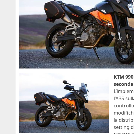
KTM 990
seconda 
L’implem
l’ABS su
controll
modifich
la distri
setting 