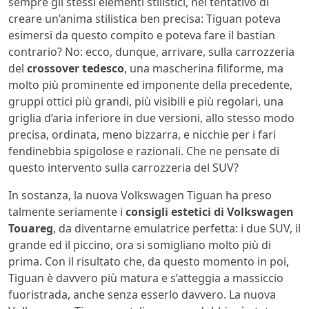
sempre gli stessi elementi stilistici, nel tentativo di
creare un’anima stilistica ben precisa: Tiguan poteva
esimersi da questo compito e poteva fare il bastian
contrario? No: ecco, dunque, arrivare, sulla carrozzeria
del
crossover tedesco
, una mascherina filiforme, ma
molto più prominente ed imponente della precedente,
gruppi ottici più grandi, più visibili e più regolari, una
griglia d’aria inferiore in due versioni, allo stesso modo
precisa, ordinata, meno bizzarra, e nicchie per i fari
fendinebbia spigolose e razionali. Che ne pensate di
questo intervento sulla carrozzeria del SUV?
In sostanza, la nuova Volkswagen Tiguan ha preso
talmente seriamente i
consigli estetici di Volkswagen
Touareg
, da diventarne emulatrice perfetta: i due SUV, il
grande ed il piccino, ora si somigliano molto più di
prima. Con il risultato che, da questo momento in poi,
Tiguan è davvero più matura e s’atteggia a massiccio
fuoristrada, anche senza esserlo davvero. La nuova