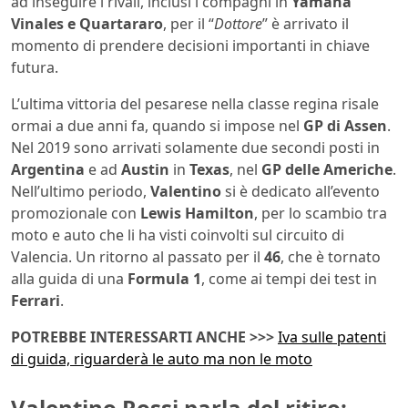
ad inseguire i rivali, inclusi i compagni in
Yamaha
Vinales e Quartararo
, per il “
Dottore
” è arrivato il
momento di prendere decisioni importanti in chiave
futura.
L’ultima vittoria del pesarese nella classe regina risale
ormai a due anni fa, quando si impose nel
GP di Assen
.
Nel 2019 sono arrivati solamente due secondi posti in
Argentina
e ad
Austin
in
Texas
, nel
GP delle Americhe
.
Nell’ultimo periodo,
Valentino
si è dedicato all’evento
promozionale con
Lewis Hamilton
, per lo scambio tra
moto e auto che li ha visti coinvolti sul circuito di
Valencia. Un ritorno al passato per il
46
, che è tornato
alla guida di una
Formula 1
, come ai tempi dei test in
Ferrari
.
POTREBBE INTERESSARTI ANCHE >>>
Iva sulle patenti
di guida, riguarderà le auto ma non le moto
Valentino Rossi parla del ritiro: