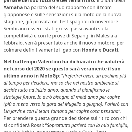
parlare del suo futuro e del tema ritiro.
Il pilota della
Yamaha
ha parlato del suo rapporto con il team
giapponese e sulle sensazioni sulla moto della nuova
stagione, già provata nei test spagnoli di novembre.
Sembrano esserci stati grossi passi avanti sulla
competitività e con le prove di Sepang, in Malesia a
febbraio, verrà presentato anche il nuovo motore, per
colmare definitivamente il gap con
Honda
e
Ducati
.
Nel frattempo Valentino ha dichiarato che valuterà
nel corso del 2020 se questo sarà veramente il suo
ultimo anno in MotoGp
: “
Preferirei avere un pochino più
di tempo per decidere, ma so che nel nostro ambiente si
decide tutto ad inizio anno, quando si pianificano le
strategie future. Io avrò bisogno di metà anno per capire
(più o meno verso la gara del Mugello a giugno). Parlerò con
Lin Jarvis e con il team Yamaha per capire cosa pensano
“.
Per prendere questa grande decisione sul ritiro con chi
si confiderà Rossi: “
Soprattutto parlerò con la mia famiglia,