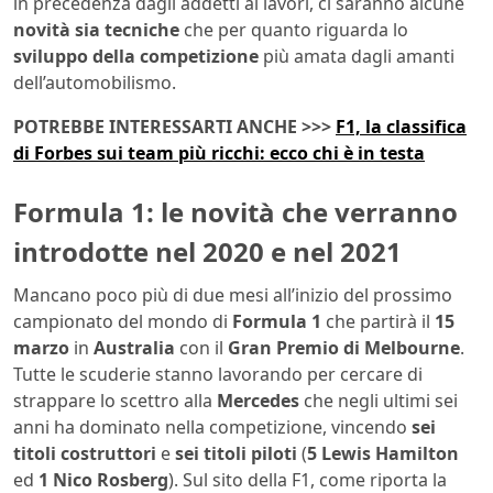
in precedenza dagli addetti ai lavori, ci saranno alcune
novità sia tecniche
che per quanto riguarda lo
sviluppo
della competizione
più amata dagli amanti
dell’automobilismo.
POTREBBE INTERESSARTI ANCHE >>>
F1, la classifica
di Forbes sui team più ricchi: ecco chi è in testa
Formula 1: le novità che verranno
introdotte nel 2020 e nel 2021
Mancano poco più di due mesi all’inizio del prossimo
campionato del mondo di
Formula 1
che partirà il
15
marzo
in
Australia
con il
Gran Premio di Melbourne
.
Tutte le scuderie stanno lavorando per cercare di
strappare lo scettro alla
Mercedes
che negli ultimi sei
anni ha dominato nella competizione, vincendo
sei
titoli costruttori
e
sei
titoli
piloti
(
5 Lewis Hamilton
ed
1 Nico Rosberg
). Sul sito della F1, come riporta la