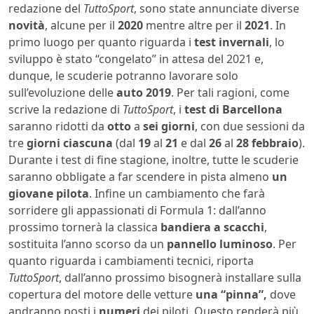
redazione del
TuttoSport
, sono state annunciate diverse
novità
, alcune per il
2020
mentre altre per il
2021
. In
primo luogo per quanto riguarda i
test invernali
, lo
sviluppo è stato “congelato” in attesa del 2021 e,
dunque, le scuderie potranno lavorare solo
sull’evoluzione delle
auto
2019
. Per tali ragioni, come
scrive la redazione di
TuttoSport
, i
test di Barcellona
saranno ridotti da
otto
a
sei giorni
, con due sessioni da
tre
giorni ciascuna
(dal
19
al
21
e dal
26
al
28 febbraio
).
Durante i test di fine stagione, inoltre, tutte le scuderie
saranno obbligate a far scendere in pista almeno
un
giovane pilota
. Infine un cambiamento che farà
sorridere gli appassionati di Formula 1: dall’anno
prossimo tornerà la classica
bandiera a scacchi
,
sostituita l’anno scorso da un
pannello luminoso
. Per
quanto riguarda i cambiamenti tecnici, riporta
TuttoSport
, dall’anno prossimo bisognerà installare sulla
copertura del motore delle vetture
una “pinna”,
dove
andranno posti i
numeri
dei piloti. Questo renderà più