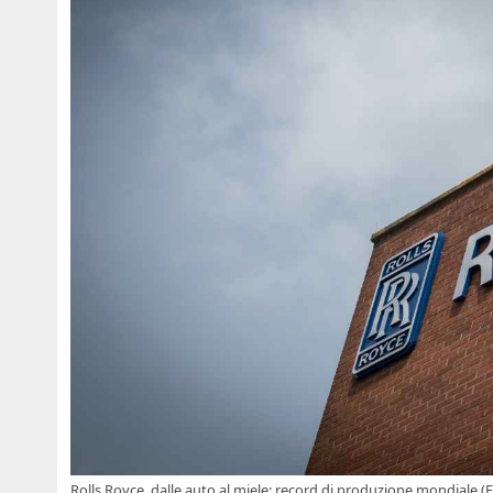
Rolls Royce, dalle auto al miele: record di produzione mondiale (F