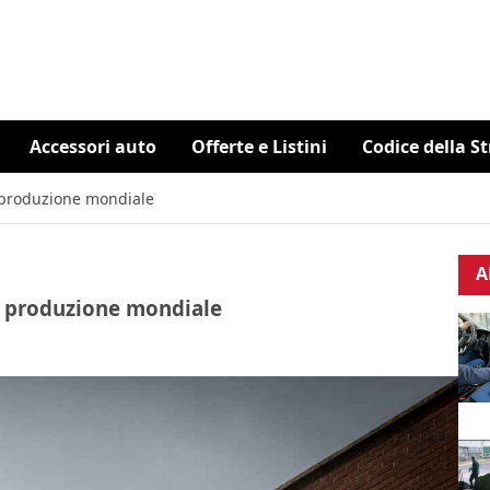
Accessori auto
Offerte e Listini
Codice della S
i produzione mondiale
A
di produzione mondiale