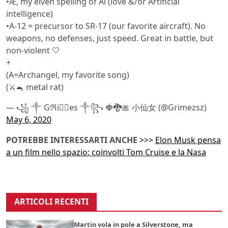
•Æ, my elven spelling of Ai (love &/or Artificial
intelligence)
•A-12 = precursor to SR-17 (our favorite aircraft). No
weapons, no defenses, just speed. Great in battle, but
non-violent 🤍
+
(A=Archangel, my favorite song)
(⚔️🐁 metal rat)
— ꧁ ༒ Gℜiꪔ⃕es ༒꧂ 🍓🐉🎀 小仙女 (@Grimezsz)
May 6, 2020
POTREBBE INTERESSARTI ANCHE >>>
Elon Musk pensa
a un film nello spazio: coinvolti Tom Cruise e la Nasa
ARTICOLI RECENTI
Martin vola in pole a Silverstone, ma