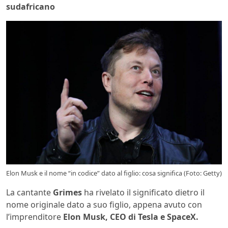
sudafricano
Elon Musk e il nome “in codice” dato al figlio: cosa significa (Foto: Getty)
La cantante
Grimes
ha rivelato il significato dietro il
nome originale dato a suo figlio, appena avuto con
l’imprenditore
Elon Musk, CEO di Tesla e SpaceX.