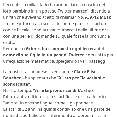
L’eccentrico miliardario ha annunciato la nascita del
loro bambino in un post su Twitter martedì, dicendo a
un fan che avevano scelto di chiamarlo
X Æ A-12 Musk
.
I meme intorno alla scelta del nome più simile ad un
codice fiscale, sono arrivati numerosi nelle ultime ore,
con una serie di domande su quale fosse la pronuncia
esatta.
Per questo
Grimes ha scomposto ogni lettera del
nome di suo figlio in un post di Twitter.
come si fa per
un’equazione matematica, spiegando i vari passaggi.
La musicista canadese – vero nome
Claire Elise
Boucher
– ha spiegato che “
X” sta per “la variabile
sconosciuta”.
Nel frattempo,
“Æ” è la pronuncia di IA
, che è
l’abbreviativo di intelligenza artificiale e si traduce in
“amore” in diverse lingue, come il giapponese.
La star di 32 anni ha quindi condiviso che una parte del
nome di suo figlio è un riferimento all’aereo militare