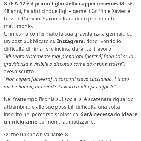
X Æ A-12 è il primo figlio della coppia insieme.
Musk,
48 anni, ha altri cinque figli – gemelli Griffin e Xavier e
terzine Damian, Saxon e Kai – di un precedente
matrimonio.
Grimes ha confermato la sua gravidanza a gennaio con
un post pubblicato su
Instagram
, descrivendo le
difficoltà di rimanere incinta durante il lavoro.
“
Mi sento tristemente mal preparata [perché] [non so] se la
gravidanza è visibile o discussa come dovrebbe essere
“,
aveva scritto.
“
Non capivo [davvero] in cosa mi stavo cacciando. È stato
anche buono, ma rende il lavoro molto più difficile
“.
Nel frattempo l’ironia sui social si è scatenata riguardo
al bambino e alle sue possibili difficoltà una volta
inserito nel percorso scolastico.
Sarà necessario ideare
un nickname
per non traumatizzarlo.
•X, the unknown variable ⚔️