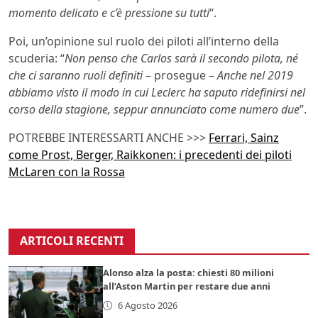
momento delicato e c’è pressione su tutti
“.
Poi, un’opinione sul ruolo dei piloti all’interno della
scuderia: “
Non penso che Carlos sarà il secondo pilota, né
che ci saranno ruoli definiti
– prosegue –
Anche nel 2019
abbiamo visto il modo in cui Leclerc ha saputo ridefinirsi nel
corso della stagione, seppur annunciato come numero due
”.
POTREBBE INTERESSARTI ANCHE >>>
Ferrari, Sainz
come Prost, Berger, Raikkonen: i precedenti dei piloti
McLaren con la Rossa
ARTICOLI RECENTI
Alonso alza la posta: chiesti 80 milioni
all’Aston Martin per restare due anni
6 Agosto 2026