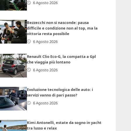
6 Agosto 2026
Bezzecchi non si nasconde: pausa
difficile e condizione non al top, ma la
vittoria resta possibile
6 Agosto 2026
Renault Clio Eco-G, la compatta a Gpl
che viaggia più lontano
6 Agosto 2026
Evoluzione tecnologica delle auto: i
servizi vanno di pari passo?
6 Agosto 2026
Kimi Antonelli, estate da sogno in yacht
tra lusso e relax