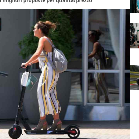
5 migliori proposte per qualità/prezzo