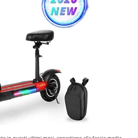
o in questi ultimi mesi, appartiene alla fascia media