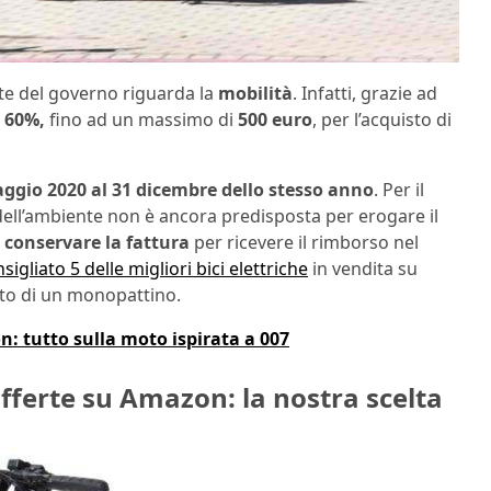
te del governo riguarda la
mobilità
. Infatti, grazie ad
 60%,
fino ad un massimo di
500 euro
, per l’acquisto di
ggio 2020 al 31 dicembre dello stesso anno
. Per il
dell’ambiente non è ancora predisposta per erogare il
conservare la fattura
per ricevere il rimborso nel
igliato 5 delle migliori bici elettriche
in vendita su
sto di un monopattino.
: tutto sulla moto ispirata a 007
fferte su Amazon: la nostra scelta