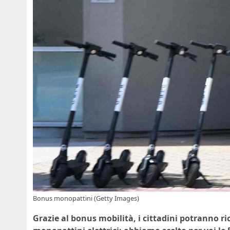
Bonus monopattini (Getty Images)
Grazie al bonus mobilità, i cittadini potranno ric