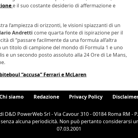
zione
e il suo costante desiderio di affermazione e
ra l’ampiezza di orizzonti, le visioni spiazzanti di un
Mario Andretti
come quarta fonte di ispirazione per il
pacità di “passare facilmente da una formula all’altra
n un titolo di campione del mondo di Formula 1 e uno
olis e un secondo posto assoluto alla 24 Ore di Le Mans,
ne.
Abiteboul “accusa” Ferrari e McLaren
Chi siamo
Redazione
Privacy Policy
Disclaime
di D&D PowerWeb Srl - Via Cavour 310 - 00184 Roma RM - P
 senza alcuna periodicità. Non può pertanto considerarsi un 
07.03.2001