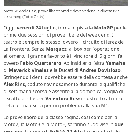
MotoGP Andalusia, prove libere: orari e dove vederle in diretta tv e
streaming (Foto: Getty)
Oggi,
venerdì 24 luglio
, torna in pista la
MotoGP
per le
prime due sessioni di prove libere del week end. Il
teatro è sempre lo stesso, ovvero il circuito di Jerez de
La Frontera. Senza
Marquez
, ai box per l’operazione
all’omero, il grande favorito è il vincitore di 5 giorni fa,
ovvero
Fabio Quartararo
. Ad insidiarlo l’altra
Yamaha
di
Maverick Vinales
e la Ducati di
Andrea Dovisioso
.
Stringendo i denti dovrebbe essere della contesa anche
Alex Rins
, caduto rovinosamente durante le qualifiche
di settimana scorsa e assente alla domenica. Voglia di
riscatto anche per
Valentino Rossi
, costretto al ritiro
nella prima uscita per un problema alla sua M1.
Le prove libere della classe regina, così come per la
Moto2, la Moto3 e la MotoE, saranno suddivise in
due
sessioni
: la prima dalle
9.55-10.40
e la seconda dalle