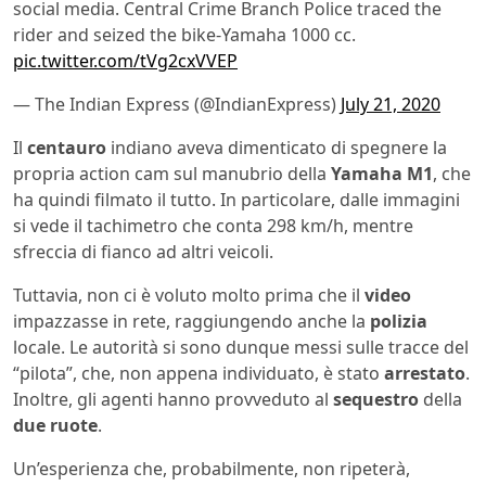
social media. Central Crime Branch Police traced the
rider and seized the bike-Yamaha 1000 cc.
pic.twitter.com/tVg2cxVVEP
— The Indian Express (@IndianExpress)
July 21, 2020
Il
centauro
indiano aveva dimenticato di spegnere la
propria action cam sul manubrio della
Yamaha M1
, che
ha quindi filmato il tutto. In particolare, dalle immagini
si vede il tachimetro che conta 298 km/h, mentre
sfreccia di fianco ad altri veicoli.
Tuttavia, non ci è voluto molto prima che il
video
impazzasse in rete, raggiungendo anche la
polizia
locale. Le autorità si sono dunque messi sulle tracce del
“pilota”, che, non appena individuato, è stato
arrestato
.
Inoltre, gli agenti hanno provveduto al
sequestro
della
due
ruote
.
Un’esperienza che, probabilmente, non ripeterà,