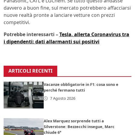
Panasonic, CATL e LGChem. Se tutto questo andasse
davvero a buon fine, sul mercato potrebbero affacciarsi
nuove realtà pronte a lanciare vetture con prezzi
competitivi.
Potrebbe interessarti –
Tesla, allerta Coronavirus tra
i dipendenti: dati allarmanti sui positivi
ARTICOLI RECENTI
Vacanze obbligatorie in F1: cosa sono e
perché fermano tutti
7 Agosto 2026
Alex Marquez sorprende tutti a
Silverstone: Bezzecchi insegue, Marc
chiude 6°