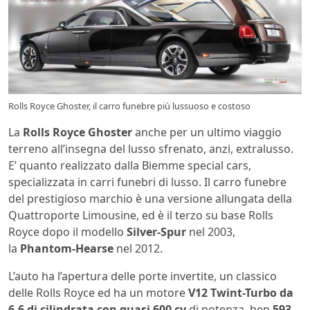
Rolls Royce Ghoster, il carro funebre più lussuoso e costoso
La
Rolls Royce Ghoster
anche per un ultimo viaggio
terreno all’insegna del lusso sfrenato, anzi, extralusso.
E’ quanto realizzato dalla Biemme special cars,
specializzata in carri funebri di lusso. Il carro funebre
del prestigioso marchio è una versione allungata della
Quattroporte Limousine, ed è il terzo su base Rolls
Royce dopo il modello
Silver-Spur
nel 2003,
la
Phantom-Hearse
nel 2012.
L’auto ha l’apertura delle porte invertite, un classico
delle Rolls Royce ed ha un motore
V12 Twint-Turbo da
6.6 di cilindrata con quasi 600 cv
di potenza, ben
593
.