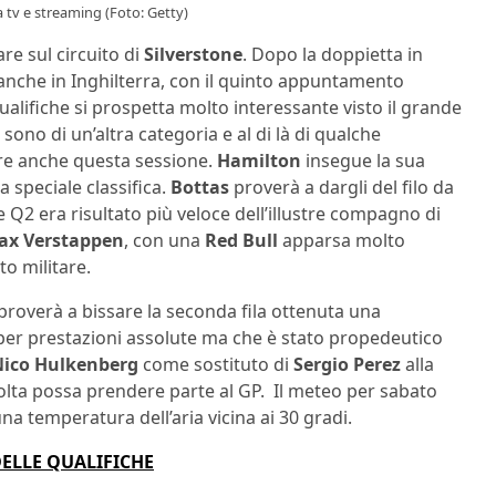
a tv e streaming (Foto: Getty)
re sul circuito di
Silverstone
. Dopo la doppietta in
anche in Inghilterra, con il quinto appuntamento
qualifiche si prospetta molto interessante visto il grande
sono di un’altra categoria e al di là di qualche
e anche questa sessione.
Hamilton
insegue la sua
 speciale classifica.
Bottas
proverà a dargli del filo da
Q2 era risultato più veloce dell’illustre compagno di
ax Verstappen
, con una
Red Bull
apparsa molto
to militare.
proverà a bissare la seconda fila ottenuta una
 per prestazioni assolute ma che è stato propedeutico
ico Hulkenberg
come sostituto di
Sergio Perez
alla
olta possa prendere parte al GP. Il meteo per sabato
na temperatura dell’aria vicina ai 30 gradi.
DELLE QUALIFICHE