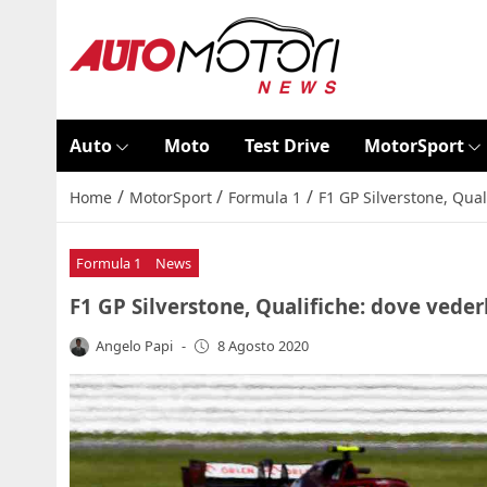
Auto
Moto
Test Drive
MotorSport
/
/
/
Home
MotorSport
Formula 1
F1 GP Silverstone, Qual
Formula 1
News
F1 GP Silverstone, Qualifiche: dove vederl
Angelo Papi
-
8 Agosto 2020