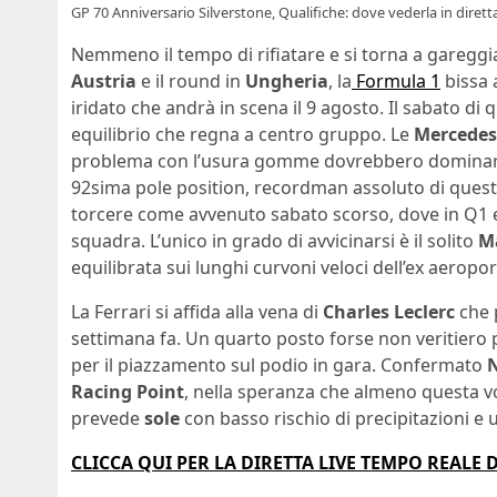
GP 70 Anniversario Silverstone, Qualifiche: dove vederla in dirett
Nemmeno il tempo di rifiatare e si torna a gareggia
Austria
e il round in
Ungheria
, la
Formula 1
bissa 
iridato che andrà in scena il 9 agosto. Il sabato di 
equilibrio che regna a centro gruppo. Le
Mercedes
problema con l’usura gomme dovrebbero dominar
92sima pole position, recordman assoluto di questa
torcere come avvenuto sabato scorso, dove in Q1 e 
squadra. L’unico in grado di avvicinarsi è il solito
M
equilibrata sui lunghi curvoni veloci dell’ex aeropor
La Ferrari si affida alla vena di
Charles Leclerc
che 
settimana fa. Un quarto posto forse non veritiero
per il piazzamento sul podio in gara. Confermato
N
Racing Point
, nella speranza che almeno questa v
prevede
sole
con basso rischio di precipitazioni e u
CLICCA QUI PER LA DIRETTA LIVE TEMPO REALE 