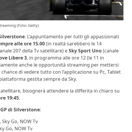
streaming (Foto: Getty)
Silverstone
. L’appuntamento per tutti gli appassionati
empre alle ore 15.00
(in realtà sarebbero le 14
anale 207 della Tv satellitare) e
Sky Sport Uno
(canale
ove Libere 3
, in programma alle ore 12 (le 11 in
vviamente anche le opportunità streaming per mettersi
a chance di vedere tutto con l’applicazione su Pc, Tablet
 piattaforma gestita sempre da Sky.
tellitare, bisognerà attendere la differita in chiaro su
ore 19:45
.
GP di Silverstone
:
F1, Sky Go, NOW Tv
 Sky Go, NOW Tv