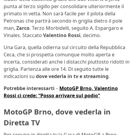
punta al terzo sigillo per consolidare ulteriormente il
primato in vetta. Non sarà facile per il pilota della
Petronas che partirà secondo in griglia dietro il pole
man,
Zarco
. Terzo Morbidelli, seguito A. Espargaro e
Vinales. Staccato
Valentino Rossi
, decimo.
Una Gara, quella odierna sul circuito della Repubblica
Ceca, che si prospetta comunque molto aperta e
incerta, considerati anche i distacchi piuttosto ridotti in
griglia. Partenza alle ore 14. Di seguito tutte le
indicazioni su
dove vederla in tv e streaming
.
Potrebbe interessarti
–
MotoGP Brno, Valentino
Rossi ci crede: “Posso arrivare sul podio”
MotoGP Brno, dove vederla in
Diretta TV
Per seguire in diretta tv la Gara di MotoGP a Brno,