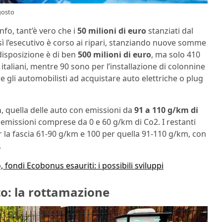
gosto
nfo, tant’è vero che i
50 milioni di euro
stanziati dal
ì l’esecutivo è corso ai ripari, stanziando nuove somme
disposizione è di ben
500 milioni di euro
, ma solo 410
i italiani, mentre 90 sono per l’installazione di colonnine
are gli automobilisti ad acquistare auto elettriche o plug
a
, quella delle auto con emissioni da
91 a 110 g/km di
con emissioni comprese da 0 e 60 g/km di Co2. I restanti
r la fascia 61-90 g/km e 100 per quella 91-110 g/km, con
.
, fondi Ecobonus esauriti: i possibili sviluppi
to: la rottamazione