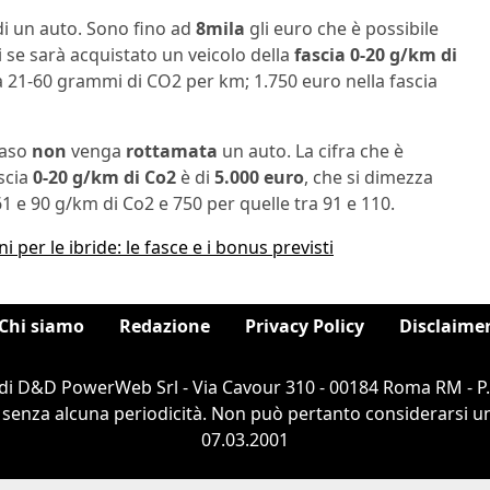
di un auto. Sono fino ad
8mila
gli euro che è possibile
 se sarà acquistato un veicolo della
fascia 0-20 g/km di
cia 21-60 grammi di CO2 per km; 1.750 euro nella fascia
caso
non
venga
rottamata
un auto. La cifra che è
scia
0-20 g/km di Co2
è di
5.000 euro
, che si dimezza
61 e 90 g/km di Co2 e 750 per quelle tra 91 e 110.
 per le ibride: le fasce e i bonus previsti
Chi siamo
Redazione
Privacy Policy
Disclaime
di D&D PowerWeb Srl - Via Cavour 310 - 00184 Roma RM - P
 senza alcuna periodicità. Non può pertanto considerarsi un 
07.03.2001