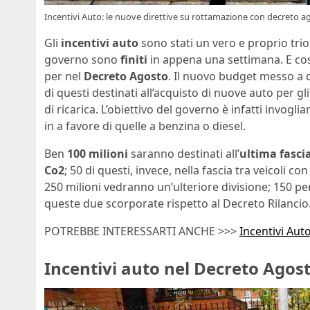
Incentivi Auto: le nuove direttive su rottamazione con decreto a
Gli
incentivi auto
sono stati un vero e proprio trio
governo sono
finiti
in appena una settimana. E cos
per nel
Decreto Agosto
. Il nuovo budget messo a 
di questi destinati all’acquisto di nuove auto per gl
di ricarica. L’obiettivo del governo è infatti invogli
in a favore di quelle a benzina o diesel.
Ben
100 milioni
saranno destinati all’
ultima fasci
Co2
; 50 di questi, invece, nella fascia tra veicoli 
250 milioni vedranno un’ulteriore divisione; 150 pe
queste due scorporate rispetto al Decreto Rilancio
POTREBBE INTERESSARTI ANCHE >>>
Incentivi Auto
Incentivi auto nel Decreto Agos