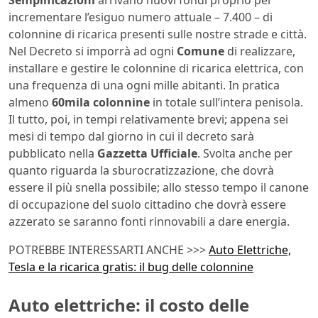
Semplificazioni
arrivano nuovi fondi proprio per
incrementare l’esiguo numero attuale – 7.400 – di
colonnine di ricarica presenti sulle nostre strade e città.
Nel Decreto si imporrà ad ogni
Comune
di realizzare,
installare e gestire le colonnine di ricarica elettrica, con
una frequenza di una ogni mille abitanti. In pratica
almeno
60mila colonnine
in totale sull’intera penisola.
Il tutto, poi, in tempi relativamente brevi; appena sei
mesi di tempo dal giorno in cui il decreto sarà
pubblicato nella
Gazzetta Ufficiale
. Svolta anche per
quanto riguarda la sburocratizzazione, che dovrà
essere il più snella possibile; allo stesso tempo il canone
di occupazione del suolo cittadino che dovrà essere
azzerato se saranno fonti rinnovabili a dare energia.
POTREBBE INTERESSARTI ANCHE >>>
Auto Elettriche,
Tesla e la ricarica gratis: il bug delle colonnine
Auto elettriche: il costo delle