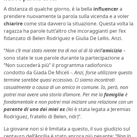
A distanza di qualche giorno, è la bella
influencer
a
prendere nuovamente la parola sulla vicenda e a voler
chiarire
come stia davvero la situazione. Questa volta la
ragazza ha parole tutt’altro che incoraggianti per l’ex
fidanzato di Belen Rodriguez e Giulia De Lellis. Anzi.
“
Non c’è mai stato niente tra di noi al di là dell’
amicizia
–
sono state le sue parole durante la partecipazione a
“Non succederà più” il programma radiofonico
condotto da Giada De Miceli -.
Anzi, forse utilizzare questo
termine sarebbe quasi eccessivo. Ci siamo incontrati
casualmente a causa di un amico in comune. Io, però, non
potrei mai avere una storia d’amore. Per me la
famiglia
è
fondamentale e non potrei mai iniziare una relazione con un
parente di uno dei miei ex
(l
ei è stata legata a Jeremias
Rodriguez, fratello di Belen, ndr)”.
La giovane non si è limitata a questo, il suo giudizio sul
centauro dell’Aprilia è stato ancora più pesante:
“Non lo