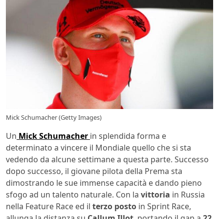
Mick Schumacher (Getty Images)
Un
Mick Schumacher
in splendida forma e
determinato a vincere il Mondiale quello che si sta
vedendo da alcune settimane a questa parte. Successo
dopo successo, il giovane pilota della Prema sta
dimostrando le sue immense capacità e dando pieno
sfogo ad un talento naturale. Con la
vittoria
in Russia
nella Feature Race ed il
terzo posto
in Sprint Race,
allunga la distanza su
Callum Illot
, portando il gap a
22