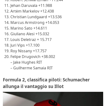
Jehan Daruvala +11.988
Artëm Markelov +12.438
Christian Lundgaard +13.536
Marcus Armstrong +14.053
Marino Sato +14.611
Giuliano Alesi +15.032
Louis Deletraz + 15.717
Juri Vips +17.100
Roy Nissany +17.757
Felipe Drugovich +38.002
– Jake Hughes RIT
– Guilherme Samaia RIT
Formula 2, classifica piloti: Schumacher
allunga il vantaggio su Illot