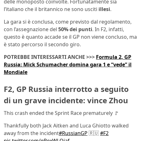
delle monoposto coinvolte. Fortunatamente sia
l’italiano che il britannico ne sono usciti
illesi
.
La gara si è conclusa, come previsto dal regolamento,
con l’assegnazione del
50% dei punti
. In F2, infatti,
questo è quanto accade se il GP non viene concluso, ma
è stato percorso il secondo giro.
POTREBBE INTERESSARTI ANCHE >>>
Formula 2, GP
Russia: Mick Schumacher domina gara 1 e “vede” il
Mondiale
F2, GP Russia interrotto a seguito
di un grave incidente: vince Zhou
This crash ended the Sprint Race prematurely 🚩
Thankfully both Jack Aitken and Luca Ghiotto walked
away from the incident
#RussianGP
🇷🇺
#F2
pic.twitter.com/qPexWLQjaf