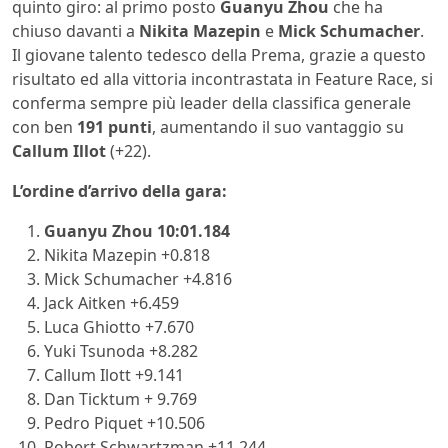
quinto giro: al primo posto
Guanyu Zhou
che ha
chiuso davanti a
Nikita Mazepin
e
Mick Schumacher
.
Il giovane talento tedesco della Prema, grazie a questo
risultato ed alla vittoria incontrastata in Feature Race, si
conferma sempre più leader della classifica generale
con ben
191
punti
, aumentando il suo vantaggio su
Callum Illot
(+22).
L’ordine d’arrivo della gara:
Guanyu Zhou 10:01.184
Nikita Mazepin +0.818
Mick Schumacher +4.816
Jack Aitken +6.459
Luca Ghiotto +7.670
Yuki Tsunoda +8.282
Callum Ilott +9.141
Dan Ticktum + 9.769
Pedro Piquet +10.506
Robert Schwartzman +11.244