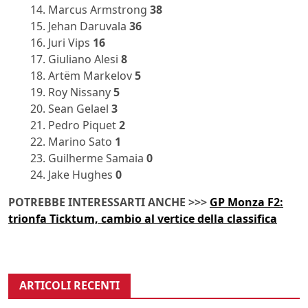
14. Marcus Armstrong
38
15. Jehan Daruvala
36
16. Juri Vips
16
17. Giuliano Alesi
8
18. Artëm Markelov
5
19. Roy Nissany
5
20. Sean Gelael
3
21. Pedro Piquet
2
22. Marino Sato
1
23. Guilherme Samaia
0
24. Jake Hughes
0
POTREBBE INTERESSARTI ANCHE >>>
GP Monza F2:
trionfa Ticktum, cambio al vertice della classifica
ARTICOLI RECENTI