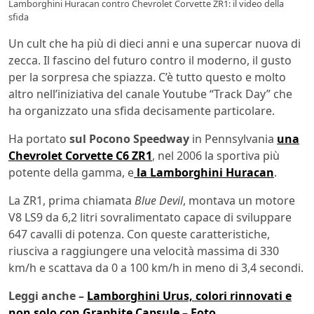
Lamborghini Huracan contro Chevrolet Corvette ZR1: il video della
sfida
Un cult che ha più di dieci anni e una supercar nuova di
zecca. Il fascino del futuro contro il moderno, il gusto
per la sorpresa che spiazza. C’è tutto questo e molto
altro nell’iniziativa del canale Youtube “Track Day” che
ha organizzato una sfida decisamente particolare.
Ha portato
sul Pocono Speedway
in Pennsylvania
una
Chevrolet Corvette C6 ZR1
, nel 2006 la sportiva più
potente della gamma, e
la Lamborghini Huracan
.
La ZR1, prima chiamata
Blue Devil
, montava un motore
V8 LS9 da 6,2 litri sovralimentato capace di sviluppare
647 cavalli di potenza. Con queste caratteristiche,
riusciva a raggiungere una velocità massima di 330
km/h e scattava da 0 a 100 km/h in meno di 3,4 secondi.
Leggi anche –
Lamborghini Urus, colori rinnovati e
non solo con Graphite Capsule – Foto